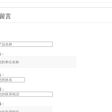
留言
：
：
：
：