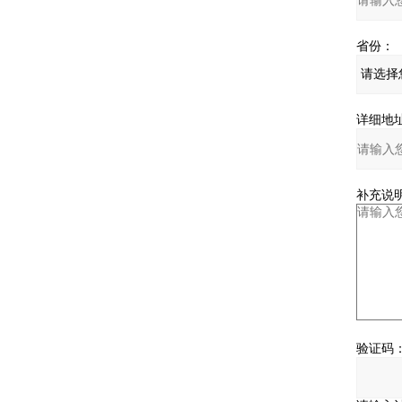
无损粉色app下载
食品包装检漏仪
预制托盒粉色app免费下载
生鲜肉气调包装品控方案
省份：
容器密封性检漏仪
热成型拉伸膜粉色app免费下载
无菌药品包装检漏仪
真空收缩粉色app免费下载
详细地址
保鲜膜粉色app免费下载
补充说明
验证码