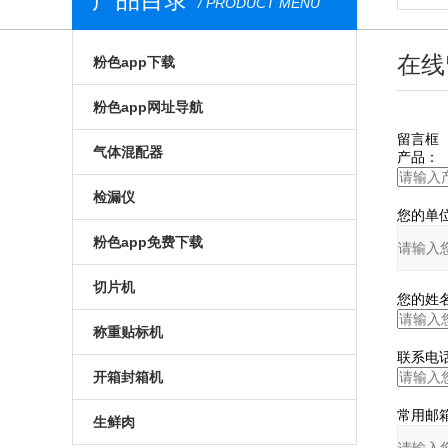
/ PRODUCT MENU
在线
粉色app下载
气调包装分析仪
粉色app网址导航
留言框
安瓿瓶粉色app下载
膜康分析仪
气体混配器
产品：
西林瓶粉色app下载
台式顶空气体分析仪
气调包装气体混配器
检漏仪
您的单位
荧光法粉色app下载
无损粉色app网址导航
机械旋钮式气体混配器
透湿仪
粉色app免费下载
食品粉色app下载
荧光法粉色app网址导航
数字式气体混配器
透过率测试仪
预制菜食品粉色app免费下载
切片机
您的姓名
便携式粉色app下载
在线粉色app网址导航
食品包装气体混配器
在线检漏仪
气调粉色app免费下载
全自动切片机
称重贴标机
联系电话
进口粉色app下载
食品包装粉色app网址导航
包装检漏仪
真空贴体粉色app免费下载
手动切片机
入门级称重贴标机
开箱封箱机
药品粉色app下载
药品包装粉色app网址导航
常用邮箱
无损包装检漏仪
真空粉色app免费下载
高性能称重贴标机
套袋机
生鲜肉