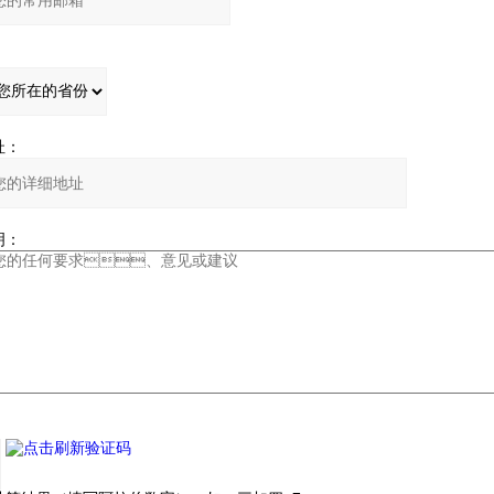
：
：
：