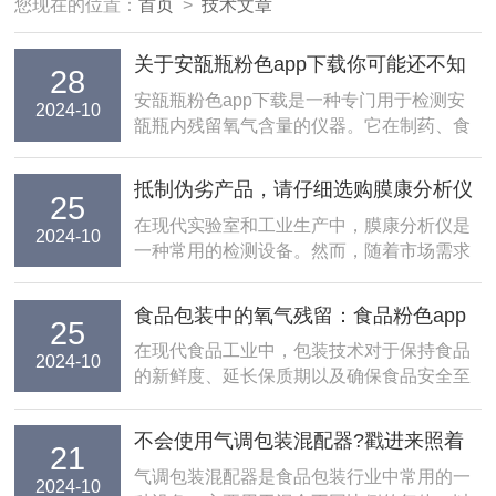
您现在的位置：
首页
>
技术文章
关于安瓿瓶粉色app下载你可能还不知
28
道！
安瓿瓶粉色app下载是一种专门用于检测安
2024-10
瓿瓶内残留氧气含量的仪器。它在制药、食
品、饮料等......
抵制伪劣产品，请仔细选购膜康分析仪
25
在现代实验室和工业生产中，膜康分析仪是
2024-10
一种常用的检测设备。然而，随着市场需求
的增......
食品包装中的氧气残留：食品粉色app
25
下载的检测与解决方案
在现代食品工业中，包装技术对于保持食品
2024-10
的新鲜度、延长保质期以及确保食品安全至
关重......
不会使用气调包装混配器?戳进来照着
21
做
气调包装混配器是食品包装行业中常用的一
2024-10