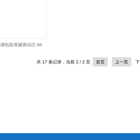
调包装泄漏测试仪 IM-
LeakPointer II
共 17 条记录，当前 2 / 2 页
首页
上一页
下