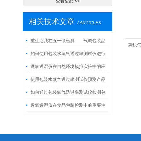
查看全部 >>
相关技术文章
/ ARTICLES
重生之我在五一做检测——气调包装品
离线气
控方案
如何使用包装水蒸气透过率测试仪进行
包装材料的筛选？
透氧透湿仪在自然环境模拟实验中的应
用及其意义
使用包装水蒸气透过率测试仪预测产品
的保存期限
如何通过包装氧气透过率测试仪检测包
装材料的阻隔性能？
透氧透湿仪在食品包装检测中的重要性
及使用方法